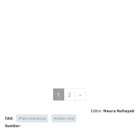
1
2
»
Editor:
Naura Nuhayati
TAG:
#fara mendoza
#video viral
Sumber: