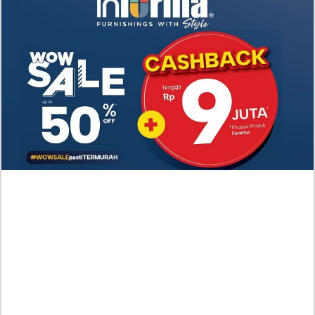
Nonton Drama A Hundred Memories (2025) Episode
7-8 Subtitle Indonesia, Kisah Persahabatan Hingga
Cinta Segitiga
Link Nonton Walking on Thin Ice (2025) Episoe 5-6
SUB INDO, Gratis! Kang Eun Su Nekat dengan
Keputusannya
RAW Baca Manhwa Cry, or Better Yet, Beg Chapter
58 Indonesia Sub, Duke Herhardt Tak Suka Layla
Bersedih
Baca Manhwa Nano Machine Chapter 270 RAW
Indonesia Scan, Aksi Pembalasan yang Mengerikan
Spoiler Manhwa Devil Returns To School Days
Chapter 86 Bahasa Indonesia, Perlawanan Makin
Mendebarkan