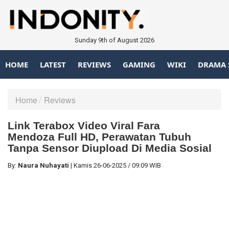
Sunday 9th of August 2026
HOME
LATEST
REVIEWS
GAMING
WIKI
DRAMA 
Home
Reviews
Link Terabox Video Viral Fara
Mendoza Full HD, Perawatan Tubuh
Tanpa Sensor Diupload Di Media Sosial
By:
Naura Nuhayati
|
Kamis
26-06-2025
/
09:09 WIB