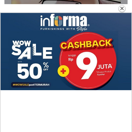
×
Spoiler Update! Manhwa Eleceed Chapter 371
Bahasa Indonesia, Situasi yang Makin Kacau
Nonton Drama A Hundred Memories (2025) Episode
7-8 Subtitle Indonesia, Kisah Persahabatan Hingga
Cinta Segitiga
Link Nonton Walking on Thin Ice (2025) Episoe 5-6
SUB INDO, Gratis! Kang Eun Su Nekat dengan
Keputusannya
RAW Baca Manhwa Cry, or Better Yet, Beg Chapter
58 Indonesia Sub, Duke Herhardt Tak Suka Layla
Bersedih
Baca Manhwa Nano Machine Chapter 270 RAW
Indonesia Scan, Aksi Pembalasan yang Mengerikan