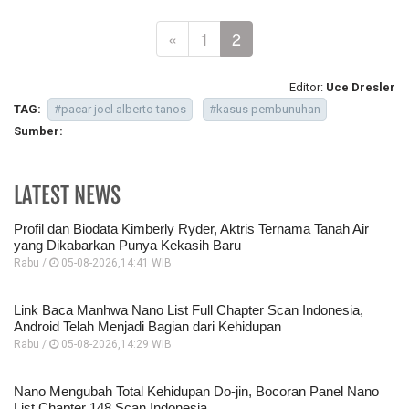
«
1
2
Editor:
Uce Dresler
TAG:
#pacar joel alberto tanos
#kasus pembunuhan
Sumber:
LATEST NEWS
Profil dan Biodata Kimberly Ryder, Aktris Ternama Tanah Air
yang Dikabarkan Punya Kekasih Baru
Rabu /
05-08-2026,14:41 WIB
Link Baca Manhwa Nano List Full Chapter Scan Indonesia,
Android Telah Menjadi Bagian dari Kehidupan
Rabu /
05-08-2026,14:29 WIB
Nano Mengubah Total Kehidupan Do-jin, Bocoran Panel Nano
List Chapter 148 Scan Indonesia