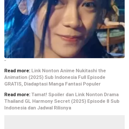
--
Read more:
Link Nonton Anime Nukitashi the
Animation (2025) Sub Indonesia Full Episode
GRATIS, Diadaptasi Manga Fantasi Populer
Read more:
Tamat! Spoiler dan Link Nonton Drama
Thailand GL Harmony Secret (2025) Episode 8 Sub
Indonesia dan Jadwal Rilisnya