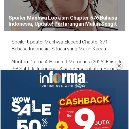
Spoiler Manhwa Lookism Chapter 576 Bahasa
Indonesia, Update! Pertarungan Makin Sengit
Spoiler Update! Manhwa Eleceed Chapter 371
Bahasa Indonesia, Situasi yang Makin Kacau
Nonton Drama A Hundred Memories (2025) Episode
×
7-8 Subtitle Indonesia, Kisah Persahabatan Hingga
Cinta Segitiga
Link Nonton Walking on Thin Ice (2025) Episoe 5-6
SUB INDO, Gratis! Kang Eun Su Nekat dengan
Keputusannya
RAW Baca Manhwa Cry, or Better Yet, Beg Chapter
58 Indonesia Sub, Duke Herhardt Tak Suka Layla