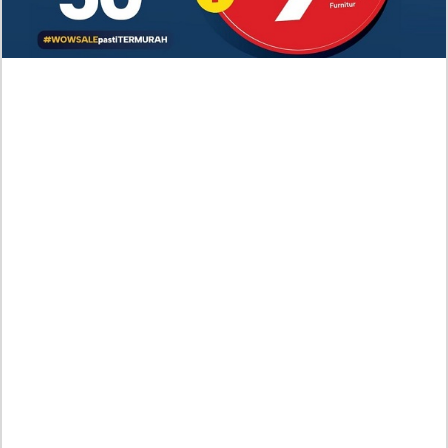
Bersedih
Baca Manhwa Nano Machine Chapter 270 RAW
Indonesia Scan, Aksi Pembalasan yang Mengerikan
Spoiler Manhwa Devil Returns To School Days
Chapter 86 Bahasa Indonesia, Perlawanan Makin
Mendebarkan