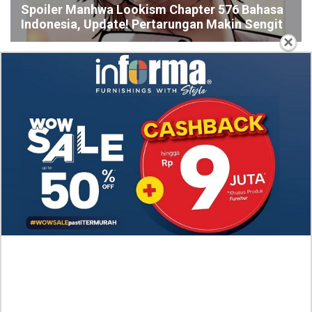
Spoiler Manhwa Lookism Chapter 576 Bahasa
Indonesia, Update! Pertarungan Makin Sengit
×
Spoiler Update! Manhwa Eleceed Chapter 371
Bahasa Indonesia, Situasi yang Makin Kacau
Nonton Drama A Hundred Memories (2025) Episode
7-8 Subtitle Indonesia, Kisah Persahabatan Hingga
Cinta Segitiga
Link Nonton Walking on Thin Ice (2025) Episoe 5-6
SUB INDO, Gratis! Kang Eun Su Nekat dengan
Keputusannya
RAW Baca Manhwa Cry, or Better Yet, Beg Chapter
58 Indonesia Sub, Duke Herhardt Tak Suka Layla
Bersedih
Baca Manhwa Nano Machine Chapter 270 RAW