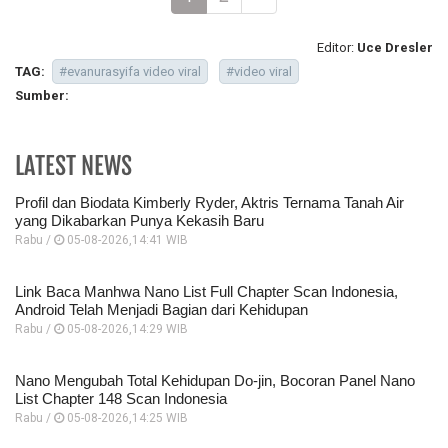
Editor:
Uce Dresler
TAG:
#evanurasyifa video viral
#video viral
Sumber:
LATEST NEWS
Profil dan Biodata Kimberly Ryder, Aktris Ternama Tanah Air
yang Dikabarkan Punya Kekasih Baru
Rabu /
05-08-2026,14:41 WIB
Link Baca Manhwa Nano List Full Chapter Scan Indonesia,
Android Telah Menjadi Bagian dari Kehidupan
Rabu /
05-08-2026,14:29 WIB
Nano Mengubah Total Kehidupan Do-jin, Bocoran Panel Nano
List Chapter 148 Scan Indonesia
Rabu /
05-08-2026,14:25 WIB