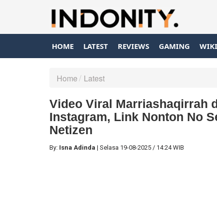
HOME
LATEST
REVIEWS
GAMING
WIK
Home
Latest
Video Viral Marriashaqirrah 
Instagram, Link Nonton No 
Netizen
By:
Isna Adinda
|
Selasa
19-08-2025
/
14:24 WIB