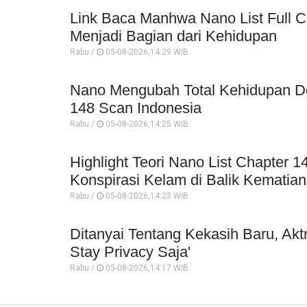
Link Baca Manhwa Nano List Full C
Menjadi Bagian dari Kehidupan
Rabu /
05-08-2026,14:29 WIB
Nano Mengubah Total Kehidupan Do-
148 Scan Indonesia
Rabu /
05-08-2026,14:25 WIB
Highlight Teori Nano List Chapter
Konspirasi Kelam di Balik Kematian
Rabu /
05-08-2026,14:23 WIB
Ditanyai Tentang Kekasih Baru, Akt
Stay Privacy Saja'
Rabu /
05-08-2026,14:17 WIB