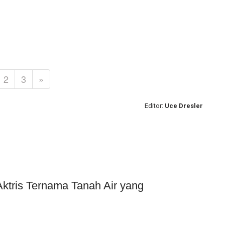
2
3
»
Editor:
Uce Dresler
Aktris Ternama Tanah Air yang