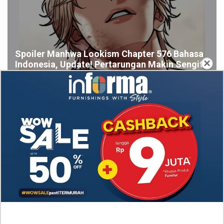
Spoiler Manhwa Lookism Chapter 576 Bahasa
×
Indonesia, Update! Pertarungan Makin Sengit
Spoiler Update! Manhwa Eleceed Chapter 371
Bahasa Indonesia, Situasi yang Makin Kacau
Nonton Drama A Hundred Memories (2025) Episode
7-8 Subtitle Indonesia, Kisah Persahabatan Hingga
Cinta Segitiga
Link Nonton Walking on Thin Ice (2025) Episoe 5-6
SUB INDO, Gratis! Kang Eun Su Nekat dengan
Keputusannya
RAW Baca Manhwa Cry, or Better Yet, Beg Chapter