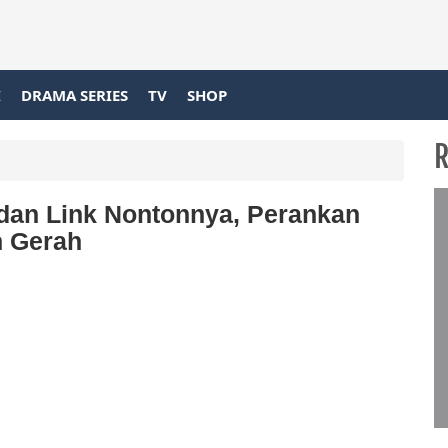
I
DRAMA SERIES
TV
SHOP
R
dan Link Nontonnya, Perankan
n Gerah