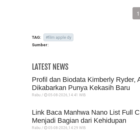
1
TAG:
#film apple dy
Sumber:
LATEST NEWS
Profil dan Biodata Kimberly Ryder, 
Dikabarkan Punya Kekasih Baru
Rabu /
05-08-2026,14:41 WIB
Link Baca Manhwa Nano List Full C
Menjadi Bagian dari Kehidupan
Rabu /
05-08-2026,14:29 WIB