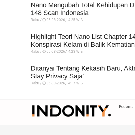
Nano Mengubah Total Kehidupan Do-
148 Scan Indonesia
Rabu /
05-08-2026,14:25 WIB
Highlight Teori Nano List Chapter
Konspirasi Kelam di Balik Kematian
Rabu /
05-08-2026,14:23 WIB
Ditanyai Tentang Kekasih Baru, Akt
Stay Privacy Saja'
Rabu /
05-08-2026,14:17 WIB
Pedoman 