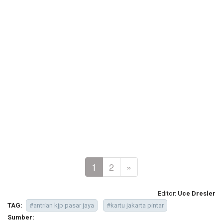
1
2
»
Editor:
Uce Dresler
TAG:
#antrian kjp pasar jaya
#kartu jakarta pintar
Sumber: