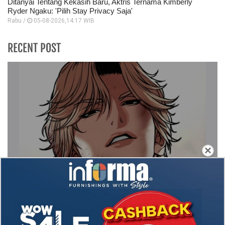
Ditanyai Tentang Kekasih Baru, Aktris Ternama Kimberly
Ryder Ngaku: 'Pilih Stay Privacy Saja'
Rabu /
05-08-2026,14:17 WIB
RECENT POST
×
Spoiler Manhwa Lookism Chapter 576 Bahasa
Indonesia, Update! Pertarungan Makin Sengit
Spoiler Update! Manhwa Eleceed Chapter 371