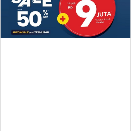
Bahasa Indonesia, Situasi yang Makin Kacau
Nonton Drama A Hundred Memories (2025) Episode
7-8 Subtitle Indonesia, Kisah Persahabatan Hingga
Cinta Segitiga
Link Nonton Walking on Thin Ice (2025) Episoe 5-6
SUB INDO, Gratis! Kang Eun Su Nekat dengan
Keputusannya
RAW Baca Manhwa Cry, or Better Yet, Beg Chapter
58 Indonesia Sub, Duke Herhardt Tak Suka Layla
Bersedih
Baca Manhwa Nano Machine Chapter 270 RAW
Indonesia Scan, Aksi Pembalasan yang Mengerikan
Spoiler Manhwa Devil Returns To School Days
Chapter 86 Bahasa Indonesia, Perlawanan Makin