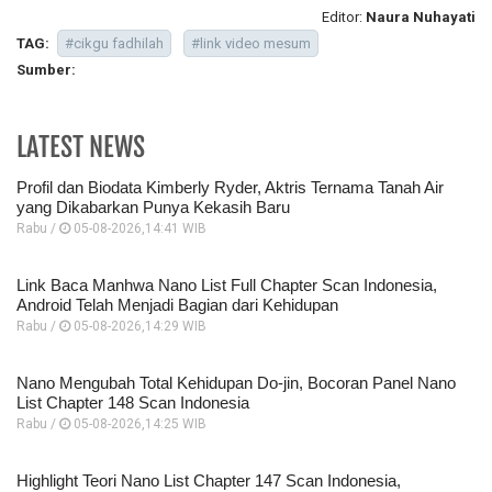
Editor:
Naura Nuhayati
TAG:
#cikgu fadhilah
#link video mesum
Sumber:
LATEST NEWS
Profil dan Biodata Kimberly Ryder, Aktris Ternama Tanah Air
yang Dikabarkan Punya Kekasih Baru
Rabu /
05-08-2026,14:41 WIB
Link Baca Manhwa Nano List Full Chapter Scan Indonesia,
Android Telah Menjadi Bagian dari Kehidupan
Rabu /
05-08-2026,14:29 WIB
Nano Mengubah Total Kehidupan Do-jin, Bocoran Panel Nano
List Chapter 148 Scan Indonesia
Rabu /
05-08-2026,14:25 WIB
Highlight Teori Nano List Chapter 147 Scan Indonesia,