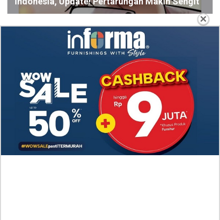
Indonesia, Update! Pertarungan Makin Sengit
×
Spoiler Update! Manhwa Eleceed Chapter 371
Bahasa Indonesia, Situasi yang Makin Kacau
Nonton Drama A Hundred Memories (2025) Episode
7-8 Subtitle Indonesia, Kisah Persahabatan Hingga
Cinta Segitiga
Link Nonton Walking on Thin Ice (2025) Episoe 5-6
SUB INDO, Gratis! Kang Eun Su Nekat dengan
Keputusannya
RAW Baca Manhwa Cry, or Better Yet, Beg Chapter
58 Indonesia Sub, Duke Herhardt Tak Suka Layla
Bersedih
Baca Manhwa Nano Machine Chapter 270 RAW
Indonesia Scan, Aksi Pembalasan yang Mengerikan