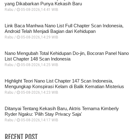
yang Dikabarkan Punya Kekasih Baru
Rabu /
05-08-2026,14:41 WIB
Link Baca Manhwa Nano List Full Chapter Scan Indonesia,
Android Telah Menjadi Bagian dari Kehidupan
Rabu /
05-08-2026,14:29 WIB
Nano Mengubah Total Kehidupan Do-jin, Bocoran Panel Nano
List Chapter 148 Scan Indonesia
Rabu /
05-08-2026,14:25 WIB
Highlight Teori Nano List Chapter 147 Scan Indonesia,
Mengungkap Konspirasi Kelam di Balik Kematian Misterius
Rabu /
05-08-2026,14:23 WIB
Ditanyai Tentang Kekasih Baru, Aktris Ternama Kimberly
Ryder Ngaku: 'Pilih Stay Privacy Saja'
Rabu /
05-08-2026,14:17 WIB
RECENT POST