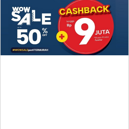
Cinta Segitiga
Link Nonton Walking on Thin Ice (2025) Episoe 5-6
SUB INDO, Gratis! Kang Eun Su Nekat dengan
Keputusannya
RAW Baca Manhwa Cry, or Better Yet, Beg Chapter
58 Indonesia Sub, Duke Herhardt Tak Suka Layla
Bersedih
Baca Manhwa Nano Machine Chapter 270 RAW
Indonesia Scan, Aksi Pembalasan yang Mengerikan
Spoiler Manhwa Devil Returns To School Days
Chapter 86 Bahasa Indonesia, Perlawanan Makin
Mendebarkan