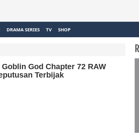
I
DRAMA SERIES
TV
SHOP
R
 Goblin God Chapter 72 RAW
eputusan Terbijak