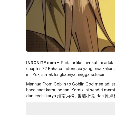
--
INDONITY.com
– Pada artikel berikut ini ada
chapter 72 Bahasa Indonesia yang bisa kalia
ini. Yuk, simak lengkapnya hingga selesai.
Manhua From Goblin to Goblin God menjadi sa
baca saat kamu bosan. Komik ini sendiri memili
dan ecchi karya 淮南为橘., 番茄小说, dan 