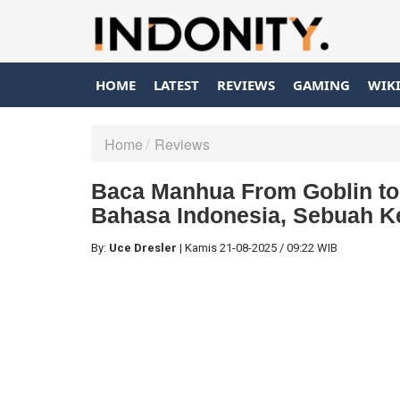
HOME
LATEST
REVIEWS
GAMING
WIK
Home
Reviews
Baca Manhua From Goblin to
Bahasa Indonesia, Sebuah K
By:
Uce Dresler
|
Kamis
21-08-2025
/
09:22 WIB