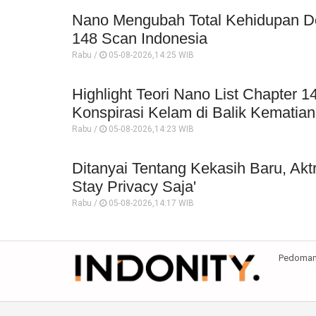
Nano Mengubah Total Kehidupan Do-
148 Scan Indonesia
Rabu /
05-08-2026,14:25 WIB
Highlight Teori Nano List Chapter
Konspirasi Kelam di Balik Kematian
Rabu /
05-08-2026,14:23 WIB
Ditanyai Tentang Kekasih Baru, Akt
Stay Privacy Saja'
Rabu /
05-08-2026,14:17 WIB
Pedoman 