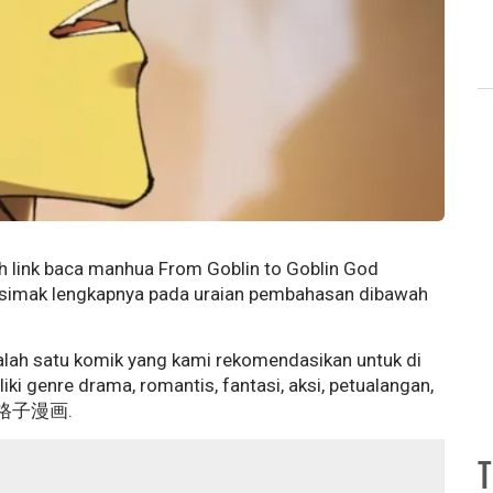
lah link baca manhua From Goblin to Goblin God
n simak lengkapnya pada uraian pembahasan dibawah
lah satu komik yang kami rekomendasikan untuk di
ki genre drama, romantis, fantasi, aksi, petualangan,
原点格子漫画.
T