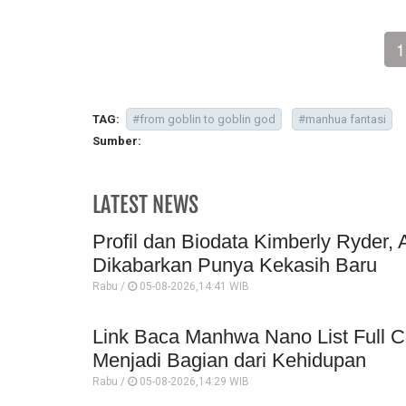
1
TAG:
#from goblin to goblin god
#manhua fantasi
Sumber:
LATEST NEWS
Profil dan Biodata Kimberly Ryder, 
Dikabarkan Punya Kekasih Baru
Rabu /
05-08-2026,14:41 WIB
Link Baca Manhwa Nano List Full C
Menjadi Bagian dari Kehidupan
Rabu /
05-08-2026,14:29 WIB