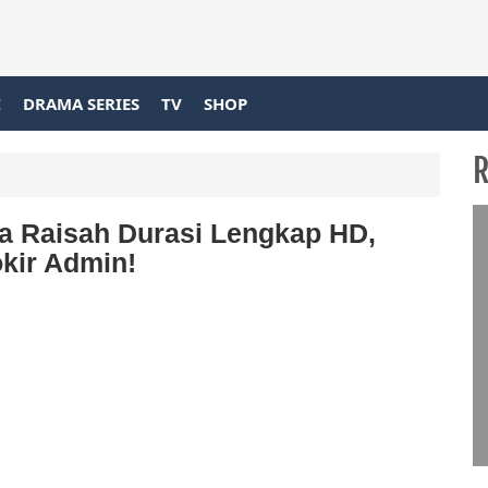
I
DRAMA SERIES
TV
SHOP
R
ina Raisah Durasi Lengkap HD,
kir Admin!