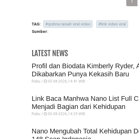
1
TAG:
#qistina raisah viral video
#link video viral
Sumber:
LATEST NEWS
Profil dan Biodata Kimberly Ryder, 
Dikabarkan Punya Kekasih Baru
Rabu /
05-08-2026,14:41 WIB
Link Baca Manhwa Nano List Full C
Menjadi Bagian dari Kehidupan
Rabu /
05-08-2026,14:29 WIB
Nano Mengubah Total Kehidupan Do-