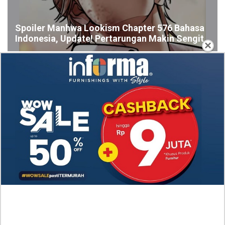
Spoiler Manhwa Lookism Chapter 576 Bahasa
Indonesia, Update! Pertarungan Makin Sengit
×
Spoiler Update! Manhwa Eleceed Chapter 371
Bahasa Indonesia, Situasi yang Makin Kacau
Nonton Drama A Hundred Memories (2025) Episode
7-8 Subtitle Indonesia, Kisah Persahabatan Hingga
Cinta Segitiga
Link Nonton Walking on Thin Ice (2025) Episoe 5-6
SUB INDO, Gratis! Kang Eun Su Nekat dengan
Keputusannya
RAW Baca Manhwa Cry, or Better Yet, Beg Chapter
58 Indonesia Sub, Duke Herhardt Tak Suka Layla
Bersedih