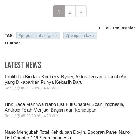
1
2
»
Editor:
Uce Dresler
TAG:
#pt guna anta logistik
#penipuan loker
Sumber:
LATEST NEWS
Profil dan Biodata Kimberly Ryder, Aktris Ternama Tanah Air
yang Dikabarkan Punya Kekasih Baru
Rabu /
05-08-2026,14:41 WIB
Link Baca Manhwa Nano List Full Chapter Scan Indonesia,
Android Telah Menjadi Bagian dari Kehidupan
Rabu /
05-08-2026,14:29 WIB
Nano Mengubah Total Kehidupan Do-jin, Bocoran Panel Nano
List Chapter 148 Scan Indonesia